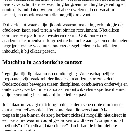
bereik, verschuift de verwachting langzaam richting begeleiding en
context. Kandidaten willen niet alleen weten dát een vacature
bestaat, maar ook waarom die mogelijk relevant is.
Dat verklaart waarschijnlijk ook waarom matchingtechnologie de
afgelopen jaren snel terrein wint binnen recruitment. Niet alleen
commerciële platforms investeren daarin. Ook binnen de
academische arbeidsmarkt groeit de behoefte aan systemen die beter
begrijpen welke vacatures, onderzoeksgebieden en kandidaten
inhoudelijk bij elkaar passen.
Matching in academische context
Tegelijkertijd ligt daar ook een uitdaging. Wetenschappelijke
loopbanen zijn vaak minder lineair dan andere carrièrepaden.
Onderzoekers bewegen tussen disciplines, combineren onderwijs en
onderzoek, werken internationaal en ontwikkelen expertise die niet
altijd eenvoudig in standaard functietitels past.
Juist daarom vraagt matching in de academische context om meer
dan alleen trefwoorden. Een kandidaat die werkt aan AI-
toepassingen binnen de zorg herkent zichzelf mogelijk niet direct in
een vacature waarin vooral gesproken wordt over “computational
methods” of “medical data science”. Toch kan de inhoudelijke
overlap groot zijn.