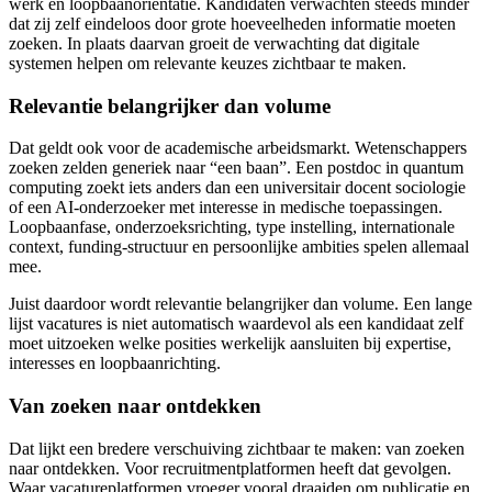
werk en loopbaanoriëntatie. Kandidaten verwachten steeds minder
dat zij zelf eindeloos door grote hoeveelheden informatie moeten
zoeken. In plaats daarvan groeit de verwachting dat digitale
systemen helpen om relevante keuzes zichtbaar te maken.
Relevantie belangrijker dan volume
Dat geldt ook voor de academische arbeidsmarkt. Wetenschappers
zoeken zelden generiek naar “een baan”. Een postdoc in quantum
computing zoekt iets anders dan een universitair docent sociologie
of een AI-onderzoeker met interesse in medische toepassingen.
Loopbaanfase, onderzoeksrichting, type instelling, internationale
context, funding-structuur en persoonlijke ambities spelen allemaal
mee.
Juist daardoor wordt relevantie belangrijker dan volume. Een lange
lijst vacatures is niet automatisch waardevol als een kandidaat zelf
moet uitzoeken welke posities werkelijk aansluiten bij expertise,
interesses en loopbaanrichting.
Van zoeken naar ontdekken
Dat lijkt een bredere verschuiving zichtbaar te maken: van zoeken
naar ontdekken. Voor recruitmentplatformen heeft dat gevolgen.
Waar vacatureplatformen vroeger vooral draaiden om publicatie en