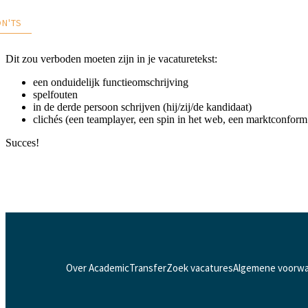
N'TS
Dit zou verboden moeten zijn in je vacaturetekst:
een onduidelijk functieomschrijving
spelfouten
in de derde persoon schrijven (hij/zij/de kandidaat)
clichés (een teamplayer, een spin in het web, een marktconform 
Succes!
Over AcademicTransfer
Zoek vacatures
Algemene voorw