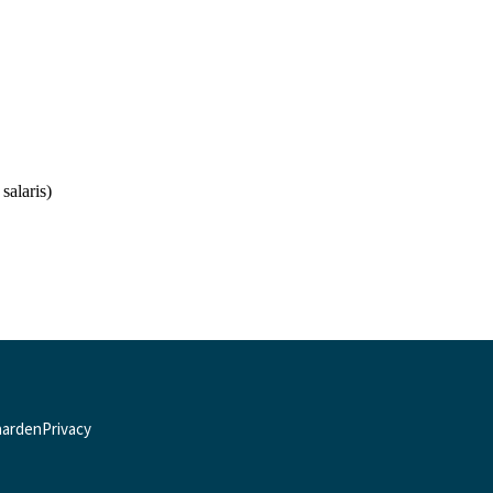
salaris)
aarden
Privacy