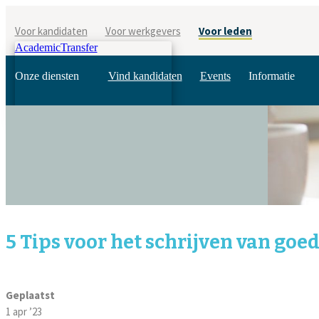
Voor kandidaten
Voor werkgevers
Voor leden
AcademicTransfer
Onze diensten
Vind kandidaten
Events
Informatie
5 Tips voor het schrijven van goe
Geplaatst
1 apr ’23