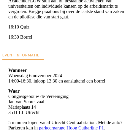
AcademicFLOW sluit aan bij bestaande activiteiten van
universiteiten om individuele kansen op de arbeidsmarkt te
vergroten. Bregje praat ons bij over de laatste stand van zaken
en de pilotfase die van start gaat.
16:10 Quiz
16:30 Borrel
EVENT INFORMATIE
Wanneer
Woensdag 6 november 2024
14:00-16:30, inloop 13:30 en aansluitend een borrel
Waar
Congresgebouw de Vereeniging
Jan van Scorel zaal
Mariaplaats 14
3511 LL Utrecht
5 minuten lopen vanaf Utrecht Centraal station. Met de auto?
Parkeren kan in
parkeergarage Hoog Catharijne P1
.