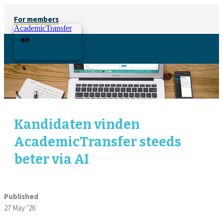
For members
AcademicTransfer
en
Kandidaten vinden
AcademicTransfer steeds
beter via AI
Published
27 May ’26