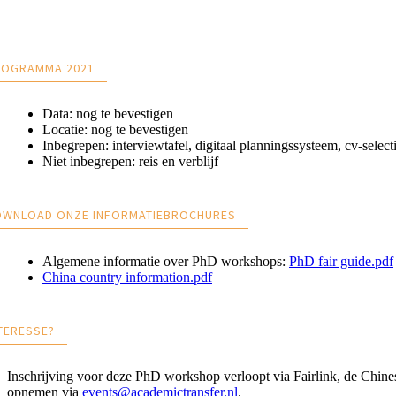
ROGRAMMA 2021
Data: nog te bevestigen
Locatie: nog te bevestigen
Inbegrepen: interviewtafel, digitaal planningssysteem, cv-selec
Niet inbegrepen: reis en verblijf
OWNLOAD ONZE INFORMATIEBROCHURES
Algemene informatie over PhD workshops:
PhD fair guide.pdf
China country information.pdf
TERESSE?
Inschrijving voor deze PhD workshop verloopt via Fairlink, de Chine
opnemen via
events@academictransfer.nl
.